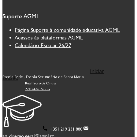
Suporte AGML
Página Suporte à comunidade educativa AGML
Acessos às plataformas AGML
Calendário Escolar 26/27
Iniciar
Escola Sede - Escola Secundária de Santa Maria
sessão
Rua Pedro de Cintra
2710-436 Sintra
+351 219 231 880
ag_direcao.geral@agml.pt