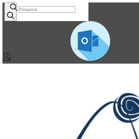
Professores
365