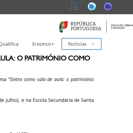
365
Teams
Professores
ualifica
Erasmus+
Notícias
AULA: O PATRIMÓNIO COMO
tema
“Sintra como sala de aula: o património
e julho), e na Escola Secundária de Santa