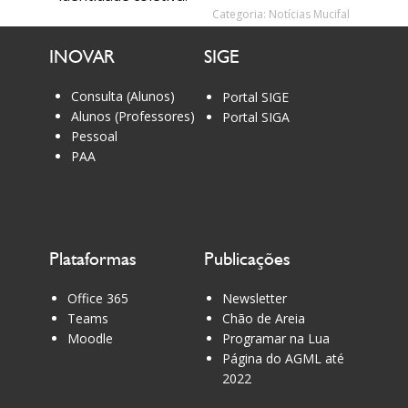
Categoria:
Notícias Mucifal
A Equipa da EB Mucifal agradece, de forma
INOVAR
SIGE
muito especial, a todos aqueles que
colaboraram, apoiaram e participaram
Consulta (Alunos)
Portal SIGE
nesta semana tão enriquecedora. O
Alunos (Professores)
Portal SIGA
contributo de cada um foi essencial para
Pessoal
tornar esta experiência memorável e
PAA
significativa para todos!
Plataformas
Publicações
Office 365
Newsletter
Teams
Chão de Areia
Moodle
Programar na Lua
Página do AGML até
2022