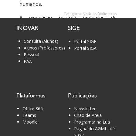
humanos.
Categoria:
Notícias Bibliotecas
A exposição recorda mulheres de
diferentes épocas que marcaram a
INOVAR
SIGE
História pelo seu contributo para o
avanço da Humanidade, e lembra também
Consulta (Alunos)
Portal SIGE
muitas mulheres que continuam, ainda
Alunos (Professores)
Portal SIGA
Pessoal
hoje, a mudar o mundo.
PAA
Plataformas
Publicações
Office 365
Newsletter
Teams
Chão de Areia
Moodle
Programar na Lua
Página do AGML até
2022