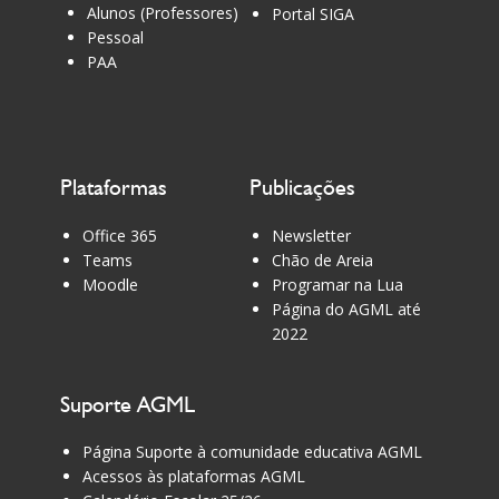
Alunos (Professores)
Portal SIGA
rosto de mulher, revela a dolorosa
Pessoal
realidade das mulheres no meio dos
PAA
conflitos. Uma obra desconfortável, mas
necessária.
Plataformas
Publicações
Office 365
Newsletter
Teams
Chão de Areia
Moodle
Programar na Lua
Página do AGML até
2022
Suporte AGML
Página Suporte à comunidade educativa AGML
Acessos às plataformas AGML