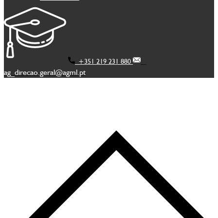
+351 219 231 880
ag_direcao.geral@agml.pt