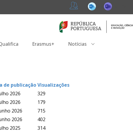
365
Teams
Professores
ualifica
Erasmus+
Notícias
a de publicação
Visualizações
ulho 2026
329
ulho 2026
179
junho 2026
715
junho 2026
402
ulho 2025
314