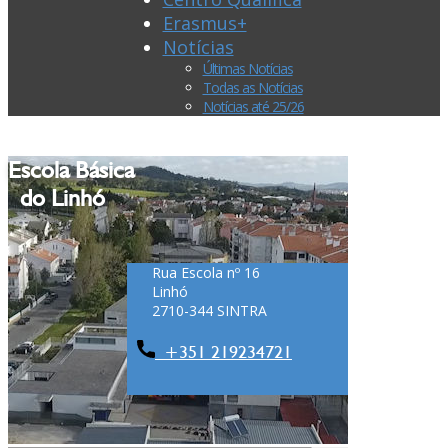
Erasmus+
Notícias
Últimas Notícias
Todas as Notícias
Notícias até 25/26
Escola Básica
do Linhó
Rua Escola nº 16
Linhó
2710-344 SINTRA
+351 ​219234721