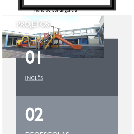
Plano de Contingência
PROJETOS
01
INGLÊS
02