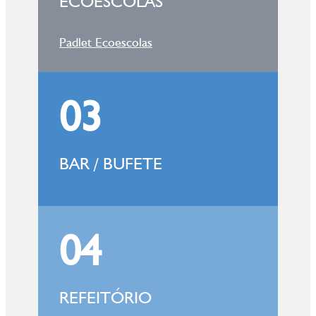
ECOESCOLAS
Padlet Ecoescolas
03
BAR / BUFETE
04
REFEITÓRIO