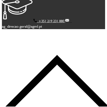
+351 219 231 880
ag_direcao.geral@agml.pt