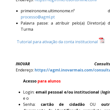
primeironome.ultimonome.nº d
processo@agml.pt
Palavra passe: a atribuir pelo(a) Diretor(a) 
Turma
Tutorial para ativação da conta institucional
INOVAR Consult
Endereço:
https://agml.inovarmais.com/consult
Acesso
para alunos
Login:
email pessoal e/ou institucional
(
logi
e o
Senha:
cartão de cidadão
OU
out