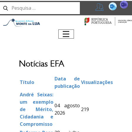
T
365
Professores
Início
Agrupamento
Serviços
Notícias EFA
Alunos
Oferta
Data de
Formativa
Título
Visualizações
publicação
Centro Qualifica
André Seixas:
um exemplo
Erasmus+
04 agosto
de Mérito,
219
2026
Notícias
Cidadania e
Compromisso