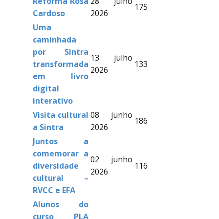
Reforma Rosa
28 julho
175
Cardoso
2026
Uma
caminhada
por Sintra
13 julho
transformada
133
2026
em livro
digital
interativo
Visita cultural
08 junho
186
a Sintra
2026
Juntos a
comemorar a
02 junho
diversidade
116
2026
cultural –
RVCC e EFA
Alunos do
curso PLA