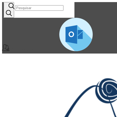
Professores
365