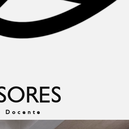
SORES
l Docente