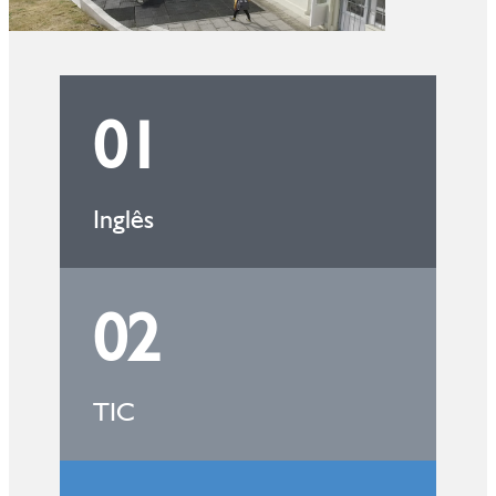
01
Inglês
02
TIC