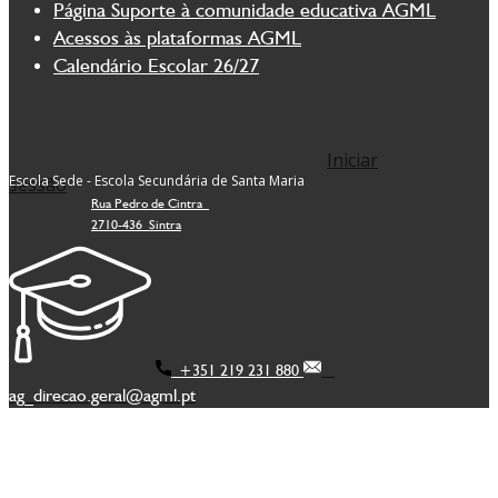
Página Suporte à comunidade educativa AGML
Acessos às plataformas AGML
Calendário Escolar 26/27
Iniciar
Escola Sede - Escola Secundária de Santa Maria
sessão
Rua Pedro de Cintra
2710-436 Sintra
+351 219 231 880
ag_direcao.geral@agml.pt