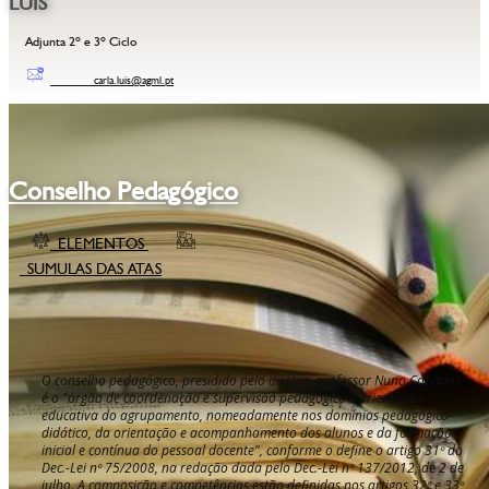
LUIS
Adjunta 2º e 3º Ciclo
carla.luis@agml.pt
Conselho Pedagógico
ELEMENTOS
SUMULAS DAS ATAS
O conselho pedagógico, presidido pelo diretor, professor Nuno Cabanas,
é o "órgão de coordenação e supervisão pedagógica e orientação
educativa do agrupamento, nomeadamente nos domínios pedagógico-
didático, da orientação e acompanhamento dos alunos e da formação
inicial e contínua do pessoal docente", conforme o define o artigo 31º do
Dec.-Lei nº 75/2008, na redação dada pelo Dec.-Lei nº 137/2012, de 2 de
julho. A composição e competências estão definidas nos artigos 32º e 33º