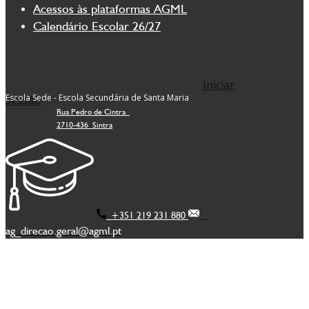
Acessos às plataformas AGML
Calendário Escolar 26/27
Iniciar
Escola Sede - Escola Secundária de Santa Maria
sessão
Rua Pedro de Cintra
2710-436 Sintra
+351 219 231 880
ag_direcao.geral@agml.pt