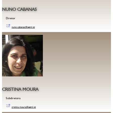
NUNO CABANAS
Diretor
nuno.cabanas@agml.pt
CRISTINA MOURA
Subdiretora
cristina.moura@agml.pt