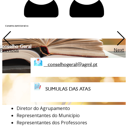
Conselho Administrativo
Conselho Geral
Previous
Next
conselhogeral@agml.pt
SUMULAS DAS ATAS
Diretor do Agrupamento
Representantes do Município
Representantes dos Professores