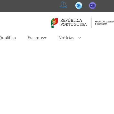
365
Teams
Professores
ualifica
Erasmus+
Notícias