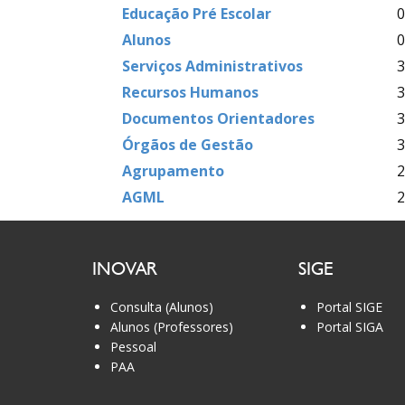
Educação Pré Escolar
0
Alunos
0
Serviços Administrativos
3
Recursos Humanos
3
Documentos Orientadores
3
Órgãos de Gestão
3
Agrupamento
2
AGML
2
INOVAR
SIGE
Consulta (Alunos)
Portal SIGE
Alunos (Professores)
Portal SIGA
Pessoal
PAA