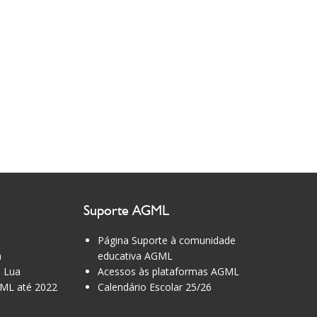
Suporte AGML
Página Suporte à comunidade
a
educativa AGML
 Lua
Acessos às plataformas AGML
ML até 2022
Calendário Escolar 25/26