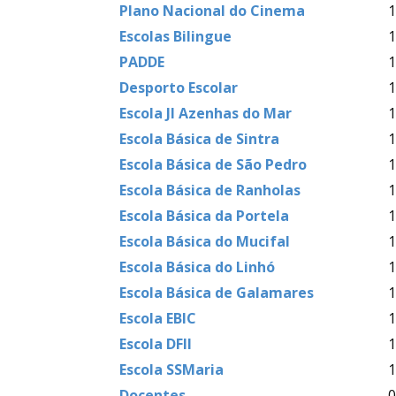
Plano Nacional do Cinema
1
Escolas Bilingue
1
PADDE
1
Desporto Escolar
1
Escola JI Azenhas do Mar
1
Escola Básica de Sintra
1
Escola Básica de São Pedro
1
Escola Básica de Ranholas
1
Escola Básica da Portela
1
Escola Básica do Mucifal
1
Escola Básica do Linhó
1
Escola Básica de Galamares
1
Escola EBIC
1
Escola DFII
1
Escola SSMaria
1
Docentes
0