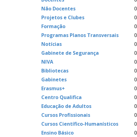
Não Docentes
0
Projetos e Clubes
0
Formação
0
Programas Planos Transversais
0
Notícias
0
Gabinete de Segurança
0
NIVA
0
Bibliotecas
0
Gabinetes
0
Erasmus+
0
Centro Qualifica
0
Educação de Adultos
0
Cursos Profissionais
0
Cursos Científico-Humanísticos
0
Ensino Básico
0