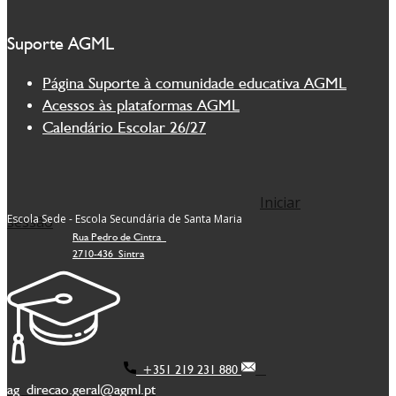
Suporte AGML
Página Suporte à comunidade educativa AGML
Acessos às plataformas AGML
Calendário Escolar 26/27
Iniciar
Escola Sede - Escola Secundária de Santa Maria
sessão
Rua Pedro de Cintra
2710-436 Sintra
+351 219 231 880
ag_direcao.geral@agml.pt