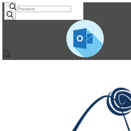
Professores
365