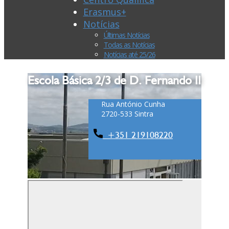
Erasmus+
Notícias
Últimas Notícias
Todas as Notícias
Notícias até 25/26
Escola Básica 2/3 de D. Fernando II
Rua António Cunha
2720-533 Sintra
+351 ​219108220