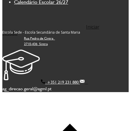
Calendário Escolar 26/27
Iniciar
Escola Sede - Escola Secundária de Santa Maria
sessão
Rua Pedro de Cintra
2710-436 Sintra
+351 219 231 880
ag_direcao.geral@agml.pt