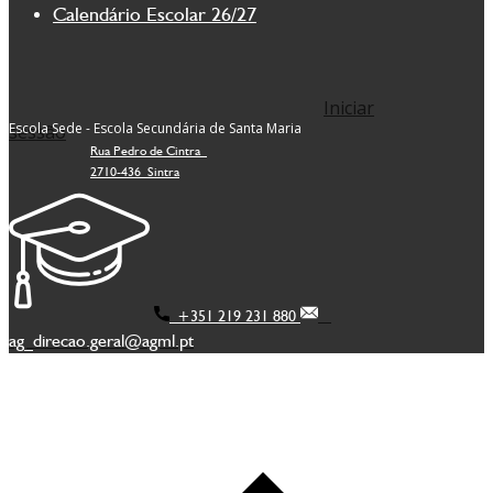
Calendário Escolar 26/27
Iniciar
Escola Sede - Escola Secundária de Santa Maria
sessão
Rua Pedro de Cintra
2710-436 Sintra
+351 219 231 880
ag_direcao.geral@agml.pt