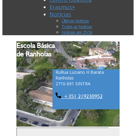
Erasmus+
Notícias
Últimas Notícias
Todas as Notícias
Notícias até 25/26
Escola Básica
de Ranholas
Ru​Rua Luciano H Barata
Ranholas
2710-691 SINTRA
+351 ​​​​219230952