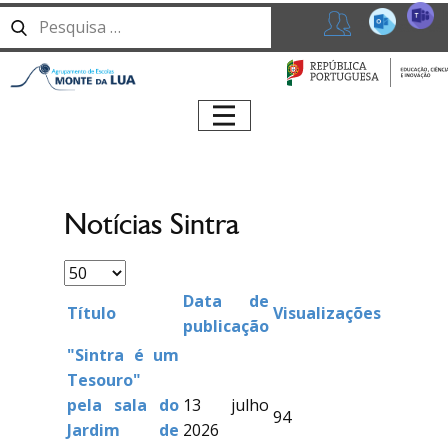
T
365
Professores
Início
Agrupamento
Serviços
Alunos
Notícias Sintra
Oferta
Formativa
Data de
Centro Qualifica
Título
Visualizações
publicação
Erasmus+
"Sintra é um
Tesouro"
Notícias
pela sala do
13 julho
94
Jardim de
2026