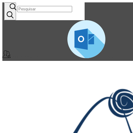
Professores
365