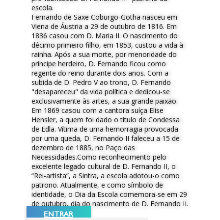
escola.
Fernando de Saxe Coburgo-Gotha nasceu em
Viena de Áustria a 29 de outubro de 1816. Em
1836 casou com D. Maria II. O nascimento do
décimo primeiro filho, em 1853, custou a vida à
rainha. Após a sua morte, por menoridade do
príncipe herdeiro, D. Fernando ficou como
regente do reino durante dois anos. Com a
subida de D. Pedro V ao trono, D. Fernando
"desapareceu" da vida política e dedicou-se
exclusivamente às artes, a sua grande paixão.
Em 1869 casou com a cantora suíça Elise
Hensler, a quem foi dado o título de Condessa
de Edla. Vítima de uma hemorragia provocada
por uma queda, D. Fernando II faleceu a 15 de
dezembro de 1885, no Paço das
Necessidades.Como reconhecimento pelo
excelente legado cultural de D. Fernando II, o
“Rei-artista”, a Sintra, a escola adotou-o como
patrono. Atualmente, e como símbolo de
identidade, o Dia da Escola comemora-se em 29
de outubro, dia do nascimento de D. Fernando II.
ENTRAR