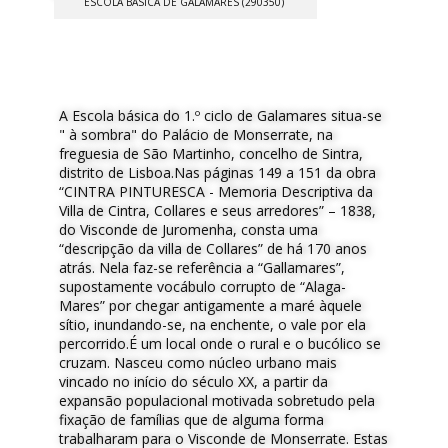
ESCOLA BÁSICA DE GALAMARES (290350)
A Escola básica do 1.º ciclo de Galamares situa-se
" à sombra" do Palácio de Monserrate, na
freguesia de São Martinho, concelho de Sintra,
distrito de Lisboa.Nas páginas 149 a 151 da obra
“CINTRA PINTURESCA - Memoria Descriptiva da
Villa de Cintra, Collares e seus arredores” – 1838,
do Visconde de Juromenha, consta uma
“descripção da villa de Collares” de há 170 anos
atrás. Nela faz-se referência a “Gallamares”,
supostamente vocábulo corrupto de “Alaga-
Mares” por chegar antigamente a maré àquele
sítio, inundando-se, na enchente, o vale por ela
percorrido.É um local onde o rural e o bucólico se
cruzam. Nasceu como núcleo urbano mais
vincado no início do século XX, a partir da
expansão populacional motivada sobretudo pela
fixação de famílias que de alguma forma
trabalharam para o Visconde de Monserrate. Estas