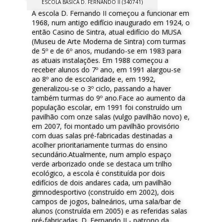
ESCOLA BÁSICA D. FERNANDO II (340741)
A escola D. Fernando II começou a funcionar em
1968, num antigo edifício inaugurado em 1924, o
então Casino de Sintra, atual edifício do MUSA
(Museu de Arte Moderna de Sintra) com turmas
de 5º e de 6º anos, mudando-se em 1983 para
as atuais instalações. Em 1988 começou a
receber alunos do 7º ano, em 1991 alargou-se
ao 8º ano de escolaridade e, em 1992,
generalizou-se o 3º ciclo, passando a haver
também turmas do 9º ano.Face ao aumento da
população escolar, em 1991 foi construído um
pavilhão com onze salas (vulgo pavilhão novo) e,
em 2007, foi montado um pavilhão provisório
com duas salas pré-fabricadas destinadas a
acolher prioritariamente turmas do ensino
secundário.Atualmente, num amplo espaço
verde arborizado onde se destaca um trilho
ecológico, a escola é constituída por dois
edifícios de dois andares cada, um pavilhão
gimnodesportivo (construído em 2002), dois
campos de jogos,​​ balneários, uma​​​​ sala/bar de
alunos (construída em 2005) e as referidas salas
pré-fabricadas. D. Fernando II - patrono da