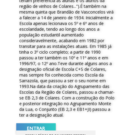
teriam preferência as alunas e os alunos da
região de vinhos de Colares...”).É também na
mesma quinta que Brandão de Vasconcelos virá
a falecer a 14 de janeiro de 1934. Inicialmente a
Escola apenas lecionava os 5º e 6º anos de
escolaridade, tendo ao longo dos anos a
população estudantil aumentado
consideravelmente, acabando em 1982 por
transitar para as instalações atuais. Em 1985 já
tinha o 3º ciclo completo; a partir de 1990
passou a ter também os 10º e 11º anos e em
1996/97, o 12º ano.Teve durante alguns anos a
designação oficial de Escola C+S de Colares,
mas sempre foi conhecida como Escola da
Sarrazola, que passou a ser o seu nome em
1993.Na data da criação do Agrupamento das
Escolas da Região de Colares, passou a chamar-
se EB 2,3 de Colares. Com a construção do Polo
e posterior integração no Agrupamento Monte
da Lua, o Conjunto (EB 2,3 e EB1+JI) passou a
ter a designação atual.
ENTRAR