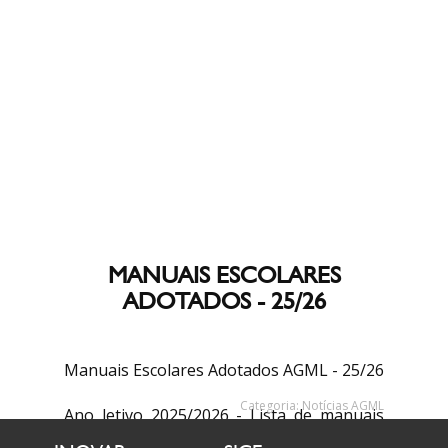
MANUAIS ESCOLARES
ADOTADOS - 25/26
Manuais Escolares Adotados AGML - 25/26
Categoria:
Notícias AGML
Ano letivo 2025/2026 - Lista de manuais
escolares adotados para as escolas: