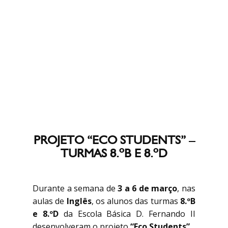
PROJETO “ECO STUDENTS” –
TURMAS 8.ºB E 8.ºD
Durante a semana de
3 a 6 de março
, nas
aulas de
Inglês
, os alunos das turmas
8.ºB
e 8.ºD
da Escola Básica D. Fernando II
desenvolveram o projeto
“Eco Students”
.