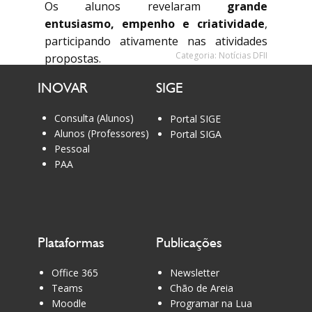
Os alunos revelaram
grande
entusiasmo, empenho e criatividade
,
participando ativamente nas atividades
Categoria:
Notícias DFII
propostas.
INOVAR
SIGE
Convidamos a comunidade escolar a
conhecer o resultado final do projeto
Consulta (Alunos)
Portal SIGE
através do seguinte link:
Alunos (Professores)
Portal SIGA
Pessoal
https://padlet.com/icaetano/our-
PAA
school-newspaper-articles-
f517zl2uf9irzlvs
Plataformas
Publicações
Office 365
Newsletter
Teams
Chão de Areia
Moodle
Programar na Lua