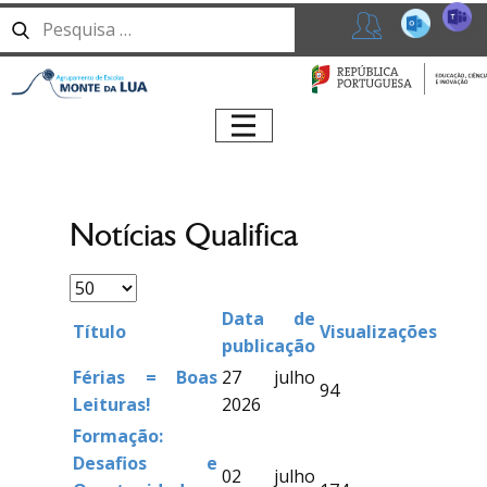
T
365
Professores
Início
Agrupamento
Serviços
Notícias Qualifica
Alunos
Oferta
Formativa
Data de
Título
Visualizações
Centro Qualifica
publicação
Férias = Boas
27 julho
Erasmus+
94
Leituras!
2026
Notícias
Formação:
Desafios e
02 julho