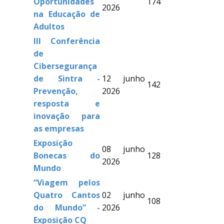
Oportunidades
174
2026
na Educação de
Adultos
III Conferência
de
Cibersegurança
de Sintra -
12 junho
142
Prevenção,
2026
resposta e
inovação para
as empresas
Exposição
08 junho
Bonecas do
128
2026
Mundo
“Viagem pelos
Quatro Cantos
02 junho
108
do Mundo” -
2026
Exposição CQ