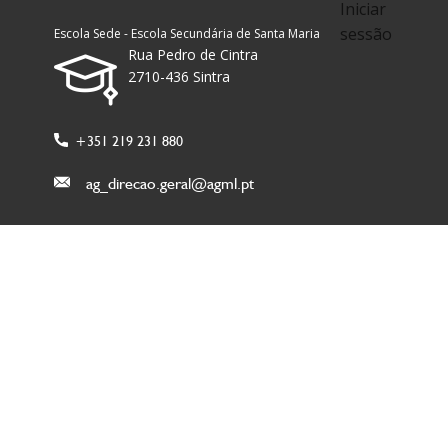
Iniciar
sessão
Escola Sede - Escola Secundária de Santa Maria
Rua Pedro de Cintra
2710-436 Sintra
+351 219 231 880
ag_direcao.geral@agml.pt