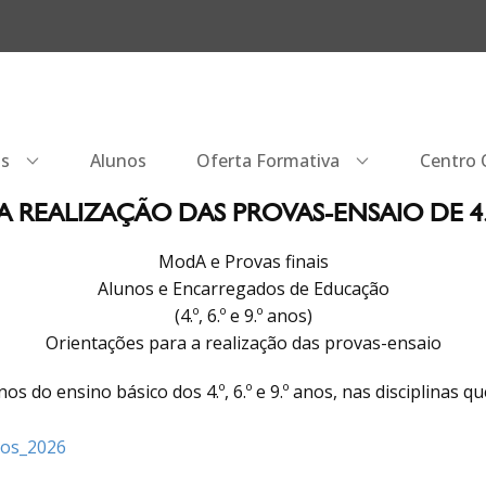
os
Alunos
Oferta Formativa
Centro Q
 REALIZAÇÃO DAS PROVAS-ENSAIO DE 4.º, 
ModA e Provas finais
Alunos e Encarregados de Educação
(4.º, 6.º e 9.º anos)
Orientações para a realização das provas-ensaio
os do ensino básico dos 4.º, 6.º e 9.º anos, nas disciplinas 
nos_2026