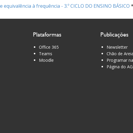
 de equivalência à frequência - 3.º CICLO DO ENSINO BÁSICO
Plataformas
Publicações
Office 365
Newsletter
Teams
Chão de Arei
Moodle
Programar na
Página do AG