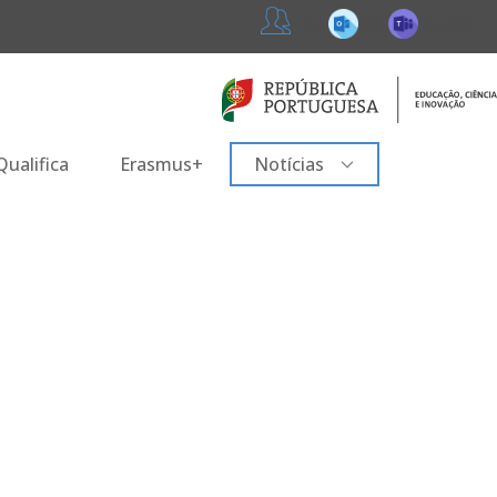
365
Teams
Professores
ualifica
Erasmus+
Notícias