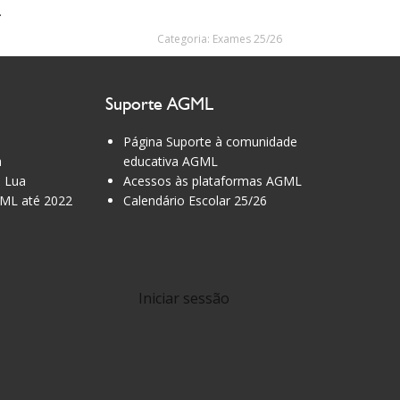
*
Categoria:
Exames 25/26
Suporte AGML
Página Suporte à comunidade
a
educativa AGML
 Lua
Acessos às plataformas AGML
ML até 2022
Calendário Escolar 25/26
Iniciar sessão