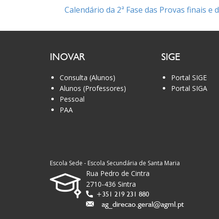
Calendário da 2ª Fase das Provas finais e
INOVAR
SIGE
Consulta (Alunos)
Portal SIGE
Alunos (Professores)
Portal SIGA
Pessoal
PAA
Escola Sede - Escola Secundária de Santa Maria
Rua Pedro de Cintra
2710-436 Sintra
+351 219 231 880
ag_direcao.geral@agml.pt