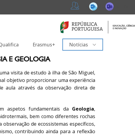
365
Teams
Professores
ualifica
Erasmus+
Notícias
GIA E GEOLOGIA
 uma visita de estudo à ilha de São Miguel,
ipal objetivo proporcionar uma experiência
de aula através da observação direta de
 com aspetos fundamentais da
Geologia
,
hidrotermais, bem como diferentes rochas
 a observação de ecossistemas específicos,
nismo, contribuindo ainda para a reflexão