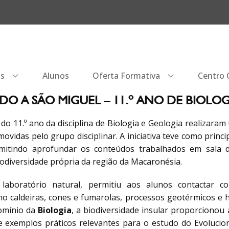
os
Alunos
Oferta Formativa
Centro Q
UDO A SÃO MIGUEL – 11.º ANO DE BIOLO
 do 11.º ano da disciplina de Biologia e Geologia realizaram
ovidas pelo grupo disciplinar. A iniciativa teve como princ
ermitindo aprofundar os conteúdos trabalhados em sala 
odiversidade própria da região da Macaronésia.
 laboratório natural, permitiu aos alunos contactar
 caldeiras, cones e fumarolas, processos geotérmicos e 
omínio da
Biologia
, a biodiversidade insular proporcionou
e exemplos práticos relevantes para o estudo do Evolucio