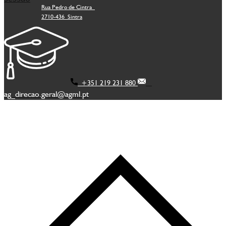
Rua Pedro de Cintra
2710-436 Sintra
+351 219 231 880
ag_direcao.geral@agml.pt