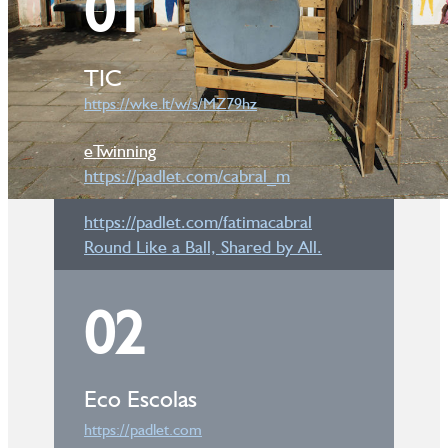
01
TIC
https://wke.lt/w/s/MZ79hz
eTwinning
https://padlet.com/cabral_m
https://padlet.com/fatimacabral
Round Like a Ball, Shared by All.
02
Eco Es​colas
https://padlet.com