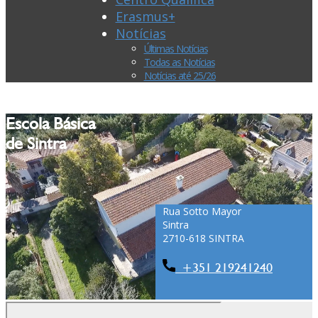
Erasmus+
Notícias
Últimas Notícias
Todas as Notícias
Notícias até 25/26
Escola Básica
de Sintra
Rua Sotto Mayor
Sintra
2710-618 SINTRA
+351 ​​​​​​219241240