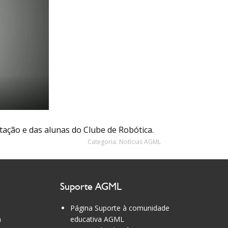
tação e das alunas do Clube de Robótica.
Categoria:
Notícias AGML
Suporte AGML
Página Suporte à comunidade
a
educativa AGML