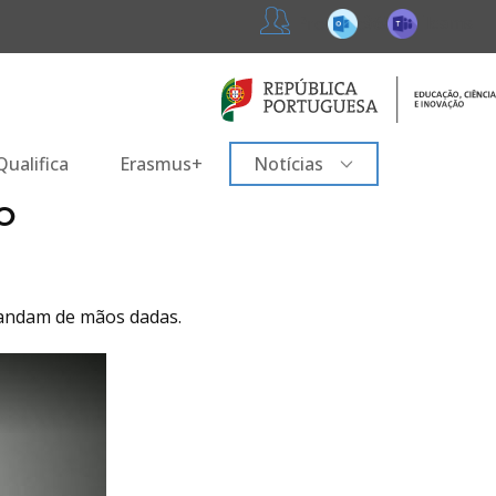
365
Teams
Professores
ualifica
Erasmus+
Notícias
O
e andam de mãos dadas.