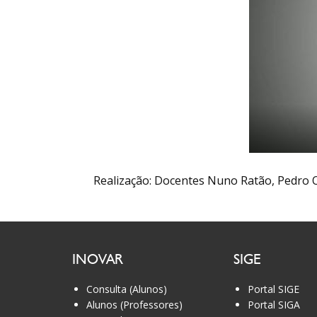
Realização: Docentes Nuno Ratão, Pedro Ol
INOVAR
SIGE
Consulta (Alunos)
Portal SIGE
Alunos (Professores)
Portal SIGA