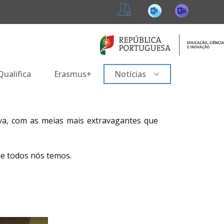
365
Teams
Professores
ualifica
Erasmus+
Notícias
va, com as meias mais extravagantes que
ue todos nós temos.