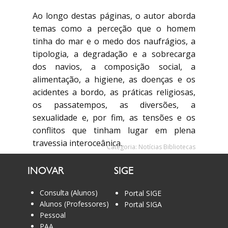
Ao longo destas páginas, o autor aborda
temas como a perceção que o homem
tinha do mar e o medo dos naufrágios, a
tipologia, a degradação e a sobrecarga
dos navios, a composição social, a
alimentação, a higiene, as doenças e os
acidentes a bordo, as práticas religiosas,
os passatempos, as diversões, a
sexualidade e, por fim, as tensões e os
conflitos que tinham lugar em plena
travessia interoceânica.
Categoria:
Notícias Bibliotecas
Uma viagem que durava cerca de seis
INOVAR
SIGE
meses, onde os tripulantes e os
passageiros enfrentavam o medo de um
Consulta (Alunos)
Portal SIGE
mar feroz, a morte e a incerteza de chegar
Alunos (Professores)
Portal SIGA
Pessoal
ao seu destino.
PAA