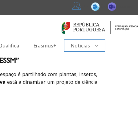
365
Teams
Professores
ualifica
Erasmus+
Notícias
ESSM”
 espaço é partilhado com plantas, insetos,
iva
está a dinamizar um projeto de ciência