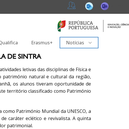
365
Teams
Professores
ualifica
Erasmus+
Notícias
ILA DE SINTRA
tividades letivas das disciplinas de Física e
 património natural e cultural da região,
anhã, os alunos tiveram oportunidade de
deste território classificado como Património
ra como Património Mundial da UNESCO, a
 caráter eclético e revivalista. A quinta
or patrimonial.