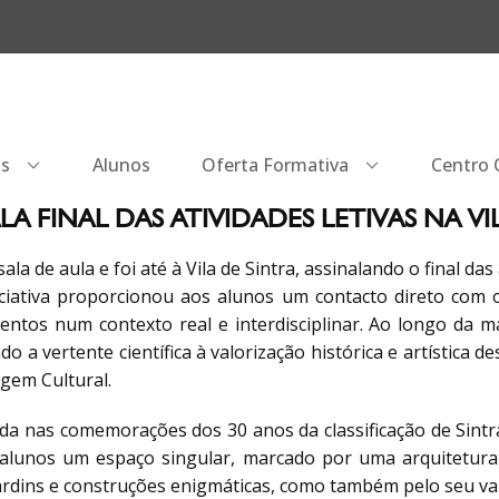
os
Alunos
Oferta Formativa
Centro Q
ALA FINAL DAS ATIVIDADES LETIVAS NA V
la de aula e foi até à Vila de Sintra, assinalando o final das a
iciativa proporcionou aos alunos um contacto direto com o
ntos num contexto real e interdisciplinar. Ao longo da m
ndo a vertente científica à valorização histórica e artística 
gem Cultural.
da nas comemorações dos 30 anos da classificação de Sint
 alunos um espaço singular, marcado por uma arquitetura de
ardins e construções enigmáticas, como também pelo seu val