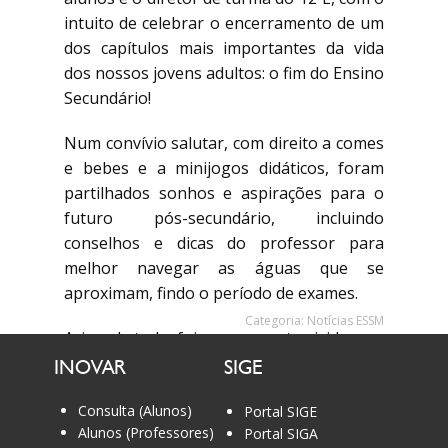
intuito de celebrar o encerramento de um
dos capítulos mais importantes da vida
dos nossos jovens adultos: o fim do Ensino
Secundário!
Num convívio salutar, com direito a comes
e bebes e a minijogos didáticos, foram
partilhados sonhos e aspirações para o
futuro pós-secundário, incluindo
conselhos e dicas do professor para
melhor navegar as águas que se
aproximam, findo o período de exames.
Categoria:
Notícias ESSM
Acima de tudo, foi um momento vivido com
boa disposição e alegria, que marca um
INOVAR
SIGE
fim de ciclo.
Consulta (Alunos)
Portal SIGE
Que novos ciclos se iniciem, repletos de
Alunos (Professores)
Portal SIGA