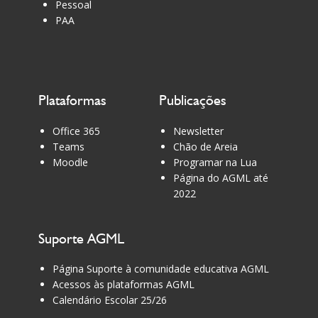
Pessoal
coisas boas, boa sorte!
PAA
Plataformas
Publicações
Office 365
Newsletter
Teams
Chão de Areia
Moodle
Programar na Lua
Página do AGML até
2022
Suporte AGML
Página Suporte à comunidade educativa AGML
Acessos às plataformas AGML
Calendário Escolar 25/26