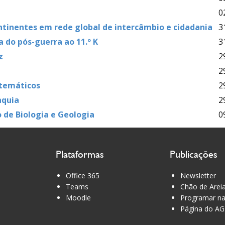
0
ntinentes em rede global de intercâmbio e cidadania
3
 do pós-guerra ao 11.º K
3
z
2
2
temáticos
2
aquia
2
o de Biologia e Geologia
0
Plataformas
Publicações
Office 365
Newsletter
Teams
Chão de Arei
Moodle
Programar na
Página do AG