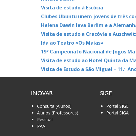
Visita de estudo à Escócia
Clubes Ubuntu unem jovens de três co
Helena Dawin leva Berlim e a Alemanha
Visita de estudo a Cracóvia e Auschwit
Ida ao Teatro «Os Maias»
19º Campeonato Nacional de Jogos Ma
Visita de estudo ao Hotel Quinta da M
Visita de Estudo a São Miguel – 11.º An
INOVAR
SIGE
Consulta (Alunos)
Portal SIGE
Alunos (Professores)
Portal SIGA
Pessoal
PAA