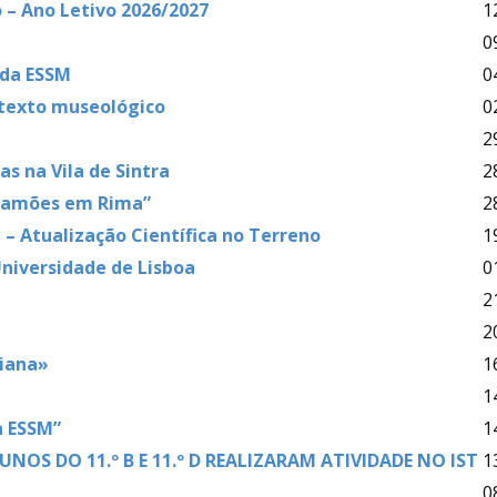
 – Ano Letivo 2026/2027
1
0
 da ESSM
0
ntexto museológico
0
2
vas na Vila de Sintra
2
 “Camões em Rima”
2
 – Atualização Científica no Terreno
1
Universidade de Lisboa
0
2
2
liana»
1
1
a ESSM”
1
NOS DO 11.º B E 11.º D REALIZARAM ATIVIDADE NO IST
1
0