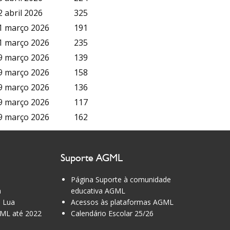
2 abril 2026
325
1 março 2026
191
1 março 2026
235
9 março 2026
139
9 março 2026
158
9 março 2026
136
9 março 2026
117
9 março 2026
162
Suporte AGML
Página Suporte à comunidade
a
educativa AGML
 Lua
Acessos às plataformas AGML
ML até 2022
Calendário Escolar 25/26